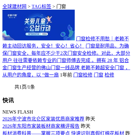
全球建材网
>
TAG标签
> 门窗
门窗检修不用愁｜老赖不
赖主动回访服务，安全！安心！省心！
门窗是耐用品，为确
保门窗安全，每年应不少于2次门窗安全检修。对此，大部分
用户 往往需要依赖专业的门窗师傅去完成 。拥有 28 年 铝合
金门窗生产经营的佛山门窗一线品牌 老赖不赖超安全门窗 ，
从用户的角度，以 “做一扇
1年前
门窗检修
门窗
检修
共1页/1条
快讯
NEWS FLASH
2026年宁波市北仑区家装优质商家推荐
昨天
2026年东阳市家装板材商家横评报告
昨天
板材消费科普——掌握三项要点 快速识别真假红棉花板材
昨