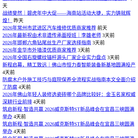
天
战绩斐然｜碧虎年中大促——海南站活动大捷，实力铸就辉
煌！
昨天
2026年常州市武进区汽车维修优质商家推荐
前天
2026年最新祝由术非遗传承面授班｜李雄老师
3天前
2026年邯郸六角钻尾丝生产厂家选择指南
3天前
2026年金华市外墙漆优质商家推荐
3天前
2026年全国右旋螺纹锚杆源头厂家企业实力盘点
3天前
新程启幕，精工致远｜佛山市恒力泰智能装备新基地圆满投产
4天前
防腐木户外施工技巧与庭院保养全流程实战指南本文全面介绍
了防腐
4天前
2026年佛山年轻人装修选瓷砖哪个品牌比较好：金玉名家权威
深耕行业前排
4天前
筑启新程·智造共赢 2026威克斯特ST新品峰会在宜昌三峡圆满
举办
4天前
筑启新程·智造共赢 2026威克斯特ST新品峰会在宜昌三峡圆满
举办
4天前