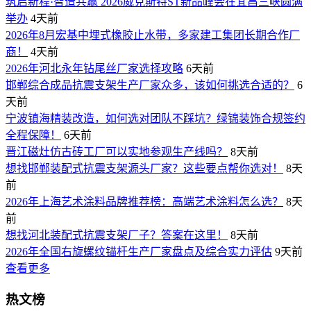
筑启新程·智造共赢 2026威克斯特ST新品峰会在宜昌三峡圆满
举办
4天前
2026年8月宏基中埋式橡胶止水带，多家建工集团长期合作厂
商！
4天前
2026年河北永年钻尾丝厂家选择攻略
6天前
邯郸综合成品抗震支架生产厂家众多，该如何挑选合适的？
6
天前
宁波镇海精装改造，如何选对团队不踩坑？绿锦装饰合规签约
全程保障！
6天前
晋江磁灶仿古砖工厂可以实地参观生产线吗？
8天前
想找邯郸装配式抗震支架源头厂家？这些要点帮你选对！
8天
前
2026年上海艺术涂料品牌推荐榜：高端艺术涂料怎么选？
8天
前
想找河北装配式抗震支架厂子？答案在这里！
8天前
2026年全国右旋螺纹锚杆生产厂家盘点及综合实力评估
9天前
查看更多
热文榜