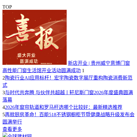
TOP
新店开业 | 贵州威宁意博门窗
高性能门窗生活馆开业活动圆满成功
1
2
陶瓷行业AI应用标杆！宏宇陶瓷数字展厅重构陶瓷消费新范
式​
3
与时代共奔腾 与伙伴共超越ￜ轩尼斯门窗2026年度盛典圆满
落幕
4
2026年窗帘轨道和罗马杆选哪个比较好：最新精选推荐
5
再掀厨房革命！百能518不锈钢橱柜节暨健康战略升级发布会
圆满举行
查看更多