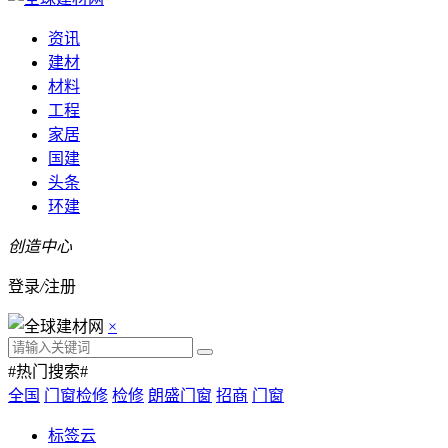
资讯
建材
材料
工程
家居
国建
头条
环建
创造中心
登录
/
注册
×
#热门搜索#
全国
门窗检修
检修
朗盛门窗
招商
门窗
标签云