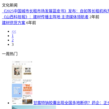
文化新闻
《2025中国城市长租市场发展蓝皮书》发布：自如等长租机
《山西科技报》：建材传播主阵地 主流媒体领航者
2年前
建材供货方案
6年前
<<
1
2
3
一周热门
甘露特钠胶囊出现全国多地断供？药企：正