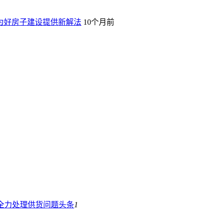
构为好房子建设提供新解法
10个月前
全力处理供货问题
头条
1