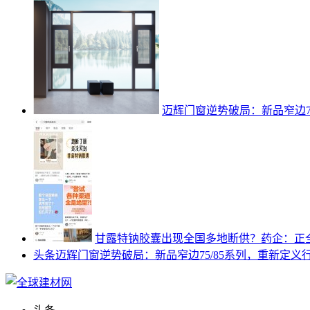
迈辉门窗逆势破局：新品窄边7
甘露特钠胶囊出现全国多地断供？药企：正
头条
迈辉门窗逆势破局：新品窄边75/85系列，重新定义