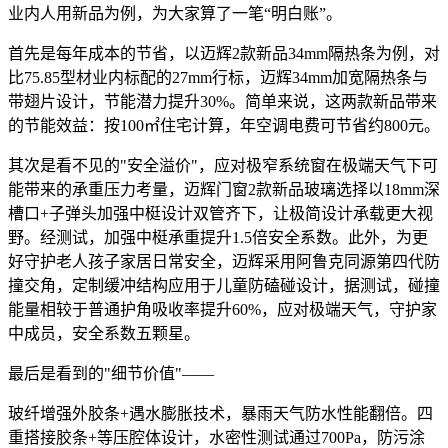
业内人用新品为例，为大家算了一笔“明白账”。
首先是每年成本的节省，以迈辉2款新品34mm隔热条为例，对
比75.85型材业内标配的27mm行标，迈辉34mm加宽隔热条与
带翅片设计，节能潜力提升30%。简单来说，这两款新品带来
的节能效益：按100㎡住宅计算，年空调电费可节省约800元。
其次是看不见的"安全溢价"，应对极窄系统窗在极端天气下可
能带来的承重压力考量，迈辉门窗2款新品玻璃选择以18mm深
槽口+子弹头加强中梃设计双管齐下，让极简设计承载更大视
野。经测试，加强中梃承重提升1.5倍安全系数。此外，为更
好守护老人孩子家居日常安全，迈辉采用阿鲁克同源第四代防
撞交角，定制缓冲结构应用于儿童防磕碰设计，据测试，碰撞
能量相较于普通护角吸收率提升60%，应对极端天气，守护家
中成员，安全系数五颗星。
最后是看到的"细节价值"——
玻纤增强外胶条+遇水膨胀技术，暴雨天气防水性能翻倍。四
重搭接胶条+等压腔体设计，水密性测试通过700Pa，防污涂