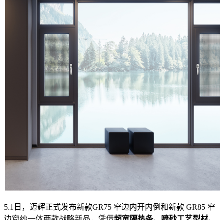
5.1日，迈辉正式发布新款GR75 窄边内开内倒和新款 GR85 窄
边窗纱一体两款战略新品，凭借
超
宽隔热条
、喷砂
工艺型材、