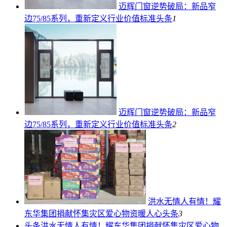
迈辉门窗逆势破局：新品窄
边75/85系列，重新定义行业价值标准
头条
1
迈辉门窗逆势破局：新品窄
边75/85系列，重新定义行业价值标准
头条
2
洪水无情人有情！耀
东华集团捐献怀集灾区爱心物资暖人心
头条
3
头条
洪水无情人有情！耀东华集团捐献怀集灾区爱心物