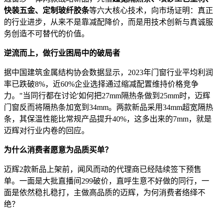
快装五金
、定制玻纤胶条
等六大核心技术，向市场证明：真正
的行业进步，从来不是靠减配降价，而是用技术创新与真诚服
务创造不可替代的价值。
逆流而上，做
行业困局中的破局者
据中国建筑金属结构协会数据显示，2023年门窗行业平均利润
率已跌破8%，近60%企业选择通过缩减配置维持价格竞争
力。"当同行都在讨论'如何把27mm隔热条做到25mm时，迈辉
门窗反而将隔热条加宽到34mm。两款新品采用34mm超宽隔热
条，其保温性能比常规产品提升40%，这多出来的7mm，就是
迈辉对行业内卷的回应。
为什么消费者愿意为品质买单？
迈辉2款新品上架前，闻风而动的代理商已经陆续签下预售
单。一面是大批直播间299破价，直呼生意不好做的同行，一
面是依然稳扎稳打，主做高品质的迈辉，为何消费者络绎不
绝？