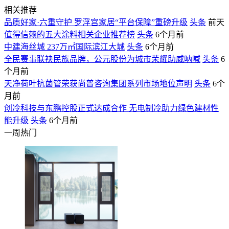
相关推荐
品质好家·六重守护 罗浮宫家居“平台保障”重磅升级
头条
前天
值得信赖的五大涂料相关企业推荐榜
头条
6个月前
中建海丝城 237万㎡国际滨江大城
头条
6个月前
全民赛事联袂民族品牌，公元股份为城市荣耀助威呐喊
头条
6
个月前
天净荷叶抗菌管荣获尚普咨询集团系列市场地位声明
头条
6个
月前
创冷科技与东鹏控股正式达成合作 无电制冷助力绿色建材性
能升级
头条
6个月前
一周热门