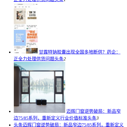
甘露特钠胶囊出现全国多地断供？药企：
正全力处理供货问题
头条
2
迈辉门窗逆势破局：新品窄
边75/85系列，重新定义行业价值标准
头条
3
头条
迈辉门窗逆势破局：新品窄边75/85系列，重新定义