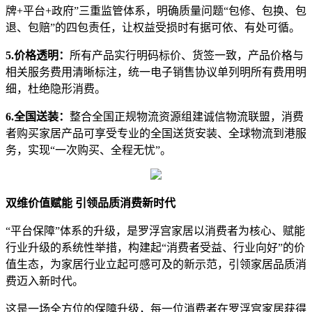
牌+平台+政府”三重监管体系，明确质量问题“包修、包换、包
退、包赔”的四包责任，让权益受损时有据可依、有处可循。
5.价格透明：
所有产品实行明码标价、货签一致，产品价格与
相关服务费用清晰标注，统一电子销售协议单列明所有费用明
细，杜绝隐形消费。
6.全国送装：
整合全国正规物流资源组建诚信物流联盟，消费
者购买家居产品可享受专业的全国送货安装、全球物流到港服
务，实现“一次购买、全程无忧”。
双维价值赋能 引领品质消费新时代
“平台保障”体系的升级，是罗浮宫家居以消费者为核心、赋能
行业升级的系统性举措，构建起“消费者受益、行业向好”的价
值生态，为家居行业立起可感可及的新示范，引领家居品质消
费迈入新时代。
这是一场全方位的保障升级，每一位消费者在罗浮宫家居获得