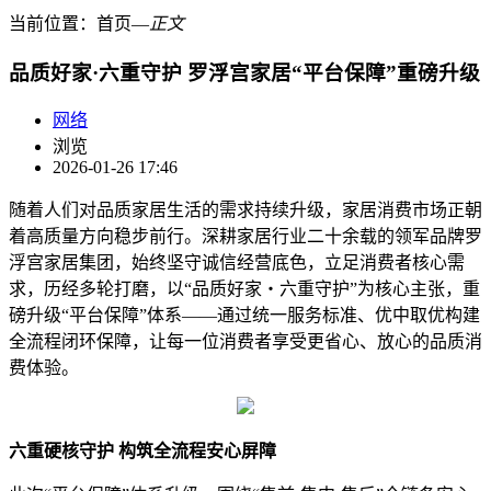
当前位置：
首页
―
正文
品质好家·六重守护 罗浮宫家居“平台保障”重磅升级
网络
浏览
2026-01-26 17:46
随着人们对品质家居生活的需求持续升级，家居消费市场正朝
着高质量方向稳步前行。深耕家居行业二十余载的领军品牌罗
浮宫家居集团，始终坚守诚信经营底色，立足消费者核心需
求，历经多轮打磨，以“品质好家・六重守护”为核心主张，重
磅升级“平台保障”体系——通过统一服务标准、优中取优构建
全流程闭环保障，让每一位消费者享受更省心、放心的品质消
费体验。
六重硬核守护 构筑全流程安心屏障