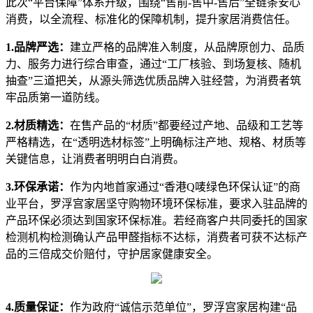
此次“平台保障”体系升级，围绕“售前-售中-售后”全链条安心
消费，以全流程、标准化的保障机制，提升家居消费信任。
1.品牌严选：
建立严格的品牌准入制度，从品牌原创力、品质
力、服务力进行综合审查，通过“工厂核验、到场复核、随机
抽查”三道把关，从源头筛选优质品牌入驻经营，为消费者筑
牢品质第一道防线。
2.材质精选：
在售产品的“材质”都要经过产地、品级和工艺等
严格精选，在“透明选材标签”上明确标注产地、规格、材质等
关键信息，让消费者明明白白消费。
3.环保承诺：
作为内地首家通过“香港Q唛绿色环保认证”的商
业平台，罗浮宫家居坚守购物环境环保标准，要求入驻品牌的
产品环保必须达到国家环保标准。若经商客户共同委托的国家
检测机构检测确认产品甲醛指标不达标，消费者可获不达标产
品的三倍成交价赔付，守护居家健康安全。
4.质量保证：
作为政府“诚信示范单位”，罗浮宫家居构建“品