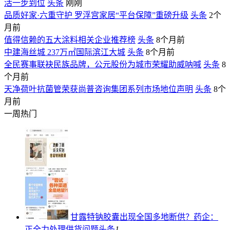
活一步到位
头条
刚刚
品质好家·六重守护 罗浮宫家居“平台保障”重磅升级
头条
2个
月前
值得信赖的五大涂料相关企业推荐榜
头条
8个月前
中建海丝城 237万㎡国际滨江大城
头条
8个月前
全民赛事联袂民族品牌，公元股份为城市荣耀助威呐喊
头条
8
个月前
天净荷叶抗菌管荣获尚普咨询集团系列市场地位声明
头条
8个
月前
一周热门
甘露特钠胶囊出现全国多地断供？药企：
正全力处理供货问题
头条
1