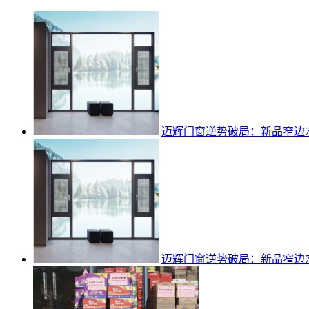
迈辉门窗逆势破局：新品窄边7
迈辉门窗逆势破局：新品窄边7