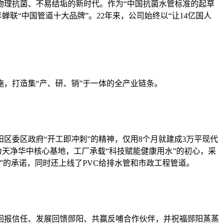
物理抗菌、不易结垢的新时代。作为“中国抗菌水管标准的起草
蝉联“中国管道十大品牌”。22年来，公司始终以“让14亿国人
，打造集“产、研、销”于一体的全产业链条。
区委区政府“开工即冲刺”的精神，仅用8个月就建成3万平现代
为天净华中核心基地，工厂承载“科技赋能健康用水”的初心，采
”的承诺，同时还上线了PVC给排水管和市政工程管道。
回报信任、发展回馈郧阳、共赢反哺合作伙伴，并祝福郧阳蒸蒸