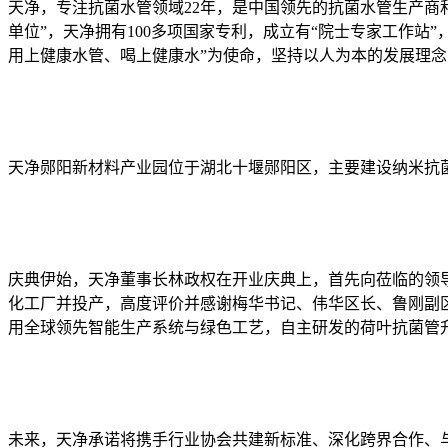
天净，专注抗菌水管领域22年，是中国领先的抗菌水管生产商
单位”，天净拥有100多项国家专利，成立有“院士专家工作站”
用上健康水管、喝上健康水”为使命，坚持以人为本的发展理
天净郧阳新材料产业园位于湖北十堰郧阳区，主要建设纳米抗
庆典伊始，天净董事长林政权在开业庆典上，首先向莅临的领导
化工厂并投产，高度评价并感谢梅华书记、伟华区长、鲁刚副区
用全球领先智能生产系统与绿色工艺，自主研发的荷叶抗菌管升
未来，天净承诺将携手行业协会共建新标准、深化跨界合作、