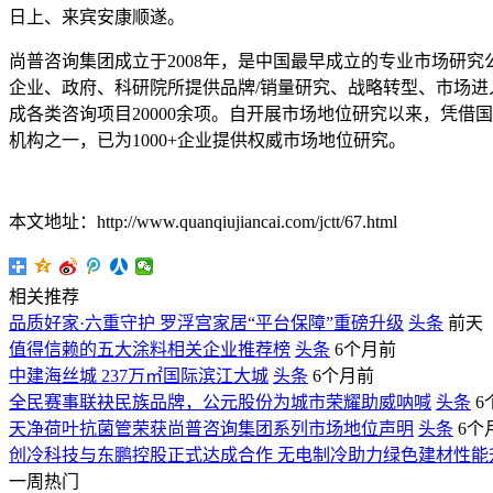
日上、来宾安康顺遂。
尚普咨询集团成立于2008年，是中国最早成立的专业市场研
企业、政府、科研院所提供品牌/销量研究、战略转型、市场
成各类咨询项目20000余项。自开展市场地位研究以来，凭
机构之一，已为1000+企业提供权威市场地位研究。
本文地址：http://www.quanqiujiancai.com/jctt/67.html
相关推荐
品质好家·六重守护 罗浮宫家居“平台保障”重磅升级
头条
前天
值得信赖的五大涂料相关企业推荐榜
头条
6个月前
中建海丝城 237万㎡国际滨江大城
头条
6个月前
全民赛事联袂民族品牌，公元股份为城市荣耀助威呐喊
头条
6
天净荷叶抗菌管荣获尚普咨询集团系列市场地位声明
头条
6个
创冷科技与东鹏控股正式达成合作 无电制冷助力绿色建材性能
一周热门