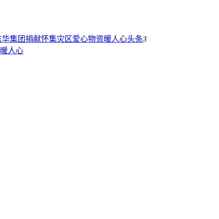
东华集团捐献怀集灾区爱心物资暖人心
头条
3
暖人心