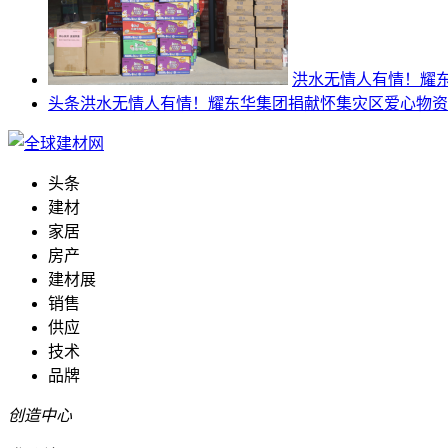
洪水无情人有情！耀
头条
洪水无情人有情！耀东华集团捐献怀集灾区爱心物资
头条
建材
家居
房产
建材展
销售
供应
技术
品牌
创造中心