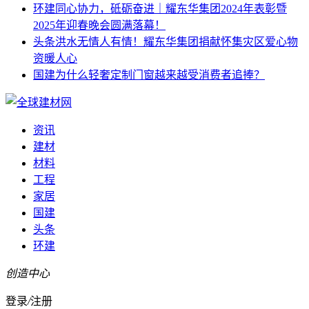
环建
同心协力，砥砺奋进｜耀东华集团2024年表彰暨
2025年迎春晚会圆满落幕！
头条
洪水无情人有情！耀东华集团捐献怀集灾区爱心物
资暖人心
国建
为什么轻奢定制门窗越来越受消费者追捧？
资讯
建材
材料
工程
家居
国建
头条
环建
创造中心
登录
/
注册