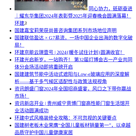
同心协力，砥砺奋进
｜耀东华集团2024年表彰暨2025年迎春晚会圆满落幕！
环建
3
国建
嘉宝莉荣获尚普咨询集团系列市场地位声明
国建
联信盈达 × G7易流，一场中国企业出海的数字化破
局！
环建
京能云璟壹号 | 2024{暖冬试住计划}圆满收官！
环建
光启新岁，一站购齐！ 第32届灯博会古一产业共同
体分会场活动即将重磅开启
国建
建筑节能中活动式遮阳与Low-e玻璃应用的深度解
析——基于多气候区适配性与政策法规视角
资讯
朗盛门窗2024年全国招商盛宴，风口之下带你赢战
市场！
资讯
新店开业 | 贵州威宁意博门窗高性能门窗生活馆开
业活动圆满成功
环建
中式风格装修全攻略：不可忽视的关键要点
国建
树老板木业荣膺“全国儿童板材销量第一”，以卓越
品质守护中国儿童健康家居