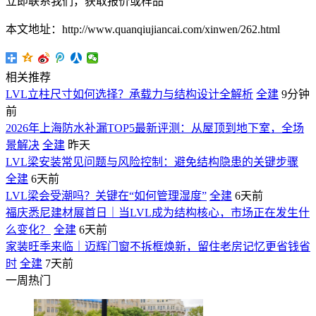
立即联系我们，获取报价或样品
本文地址：http://www.quanqiujiancai.com/xinwen/262.html
相关推荐
LVL立柱尺寸如何选择？承载力与结构设计全解析
全建
9分钟
前
2026年上海防水补漏TOP5最新评测：从屋顶到地下室，全场
景解决
全建
昨天
LVL梁安装常见问题与风险控制：避免结构隐患的关键步骤
全建
6天前
LVL梁会受潮吗？关键在“如何管理湿度”
全建
6天前
福庆悉尼建材展首日｜当LVL成为结构核心，市场正在发生什
么变化？
全建
6天前
家装旺季来临｜迈辉门窗不拆框焕新，留住老房记忆更省钱省
时
全建
7天前
一周热门