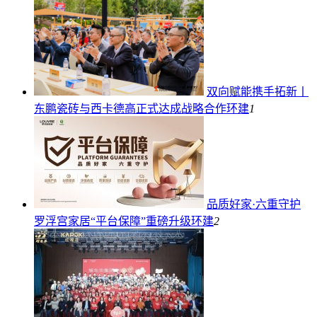
双向赋能携手拓新丨
东鹏瓷砖与西卡德高正式达成战略合作
环建
1
品质好家·六重守护
罗浮宫家居“平台保障”重磅升级
环建
2