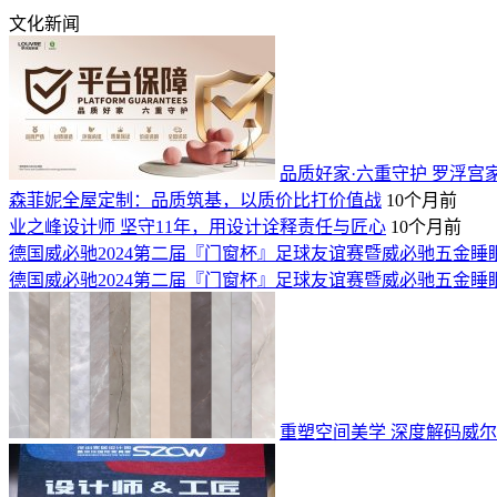
文化新闻
品质好家·六重守护 罗浮宫
森菲妮全屋定制：品质筑基，以质价比打价值战
10个月前
业之峰设计师 坚守11年，用设计诠释责任与匠心
10个月前
德国威必驰2024第二届『门窗杯』足球友谊赛暨威必驰五金
德国威必驰2024第二届『门窗杯』足球友谊赛暨威必驰五金
重塑空间美学 深度解码威