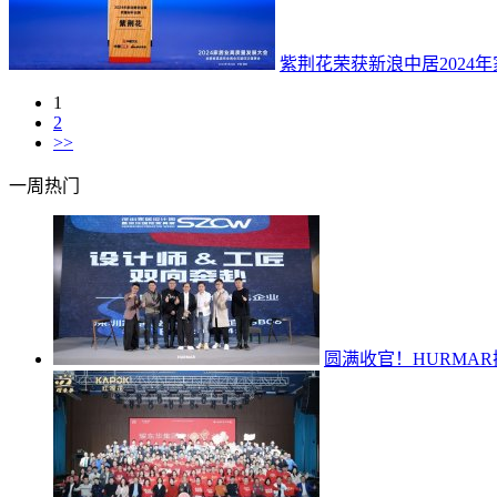
紫荆花荣获新浪中居2024
1
2
>>
一周热门
圆满收官！HURMA