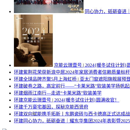
同心协力，砥砺奋进｜
京能云璟壹号 | 2024{暖冬试住计划
环建
紫荆花荣获新浪中居2024年家居消费者信赖质量标
环建
全球品牌齐聚5月上海虹桥 | 亚太门窗遮阳旗舰展预
环建
破卷之路，高定前行——“卡莱米路”软装美学扬帆起
环建
烟雨江南行—走进“卡莱米路”软装美学
环建
京能云璟壹号 | 2024{暖冬试住计划}圆满收官！
环建
千万豪宅基因，探秘京能西贤府
环建
双向赋能携手拓新丨东鹏瓷砖与西卡德高正式达成战
环建
同心协力，砥砺奋进｜耀东华集团2024年表彰暨20