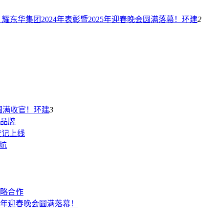
耀东华集团2024年表彰暨2025年迎春晚会圆满落幕！
环建
2
}圆满收官！
环建
3
杆品牌
登记上线
航
略合作
25年迎春晚会圆满落幕！