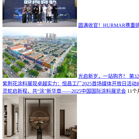
圆满收官！HURMAR携
光启新岁，一站购齐！ 第
紫荆花涂料展现卓越实力：恒昌工厂2025首场媒体开放日活动
灵蛇启新程，共“涂”新华章——2025中国国际涂料展览会
11