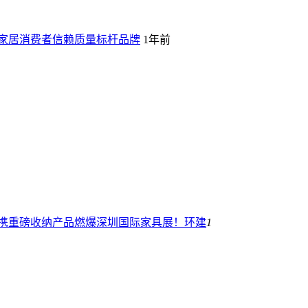
年家居消费者信赖质量标杆品牌
1年前
R携重磅收纳产品燃爆深圳国际家具展！
环建
1