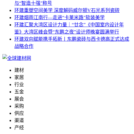
与“智造十强”称号
环建
重塑空间美学 深度解码威尔顿V石光系列瓷砖
环建
烟雨江南行—走进“卡莱米路”软装美学
环建
汇聚大湾区设计力量｜“廿念”《中国室内设计年
鉴》大湾区峰会暨“东鹏之夜”设计师晚宴圆满举行
环建
双向赋能携手拓新丨东鹏瓷砖与西卡德高正式达成
战略合作
建材
家居
行业
五金
展会
采购
供应
渠道
产经