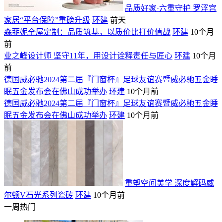
品质好家·六重守护 罗浮宫
家居“平台保障”重磅升级
环建
前天
森菲妮全屋定制：品质筑基，以质价比打价值战
环建
10个月
前
业之峰设计师 坚守11年，用设计诠释责任与匠心
环建
10个月
前
德国威必驰2024第二届『门窗杯』足球友谊赛暨威必驰五金睡
眠五金发布会在佛山成功举办
环建
10个月前
德国威必驰2024第二届『门窗杯』足球友谊赛暨威必驰五金睡
眠五金发布会在佛山成功举办
环建
10个月前
重塑空间美学 深度解码威
尔顿V石光系列瓷砖
环建
10个月前
一周热门