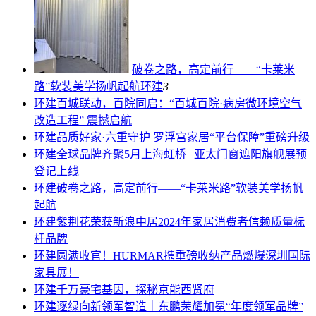
破卷之路，高定前行——“卡莱米
路”软装美学扬帆起航
环建
3
环建
百城联动，百院同启：“百城百院·病房微环境空气
改造工程” 震撼启航
环建
品质好家·六重守护 罗浮宫家居“平台保障”重磅升级
环建
全球品牌齐聚5月上海虹桥 | 亚太门窗遮阳旗舰展预
登记上线
环建
破卷之路，高定前行——“卡莱米路”软装美学扬帆
起航
环建
紫荆花荣获新浪中居2024年家居消费者信赖质量标
杆品牌
环建
圆满收官！HURMAR携重磅收纳产品燃爆深圳国际
家具展！
环建
千万豪宅基因，探秘京能西贤府
环建
逐绿向新领军智造｜东鹏荣耀加冕“年度领军品牌”