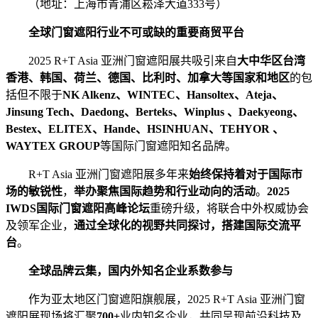
（地址：上海市青浦区崧泽大道333号）
全球门窗遮阳行业不可或缺的重要商贸平台
2025 R+T Asia 亚洲门窗遮阳展共吸引来自
大中华区台湾
香港、韩国、荷兰、德国、比利时、加拿大等国家和地区
的包
括但不限于
NK Alkenz、WINTEC、Hansoltex、Ateja、
Jinsung Tech、Daedong、Berteks、Winplus 、Daekyeong、
Bestex、ELITEX、Hande、HSINHUAN、TEHYOR 、
WAYTEX GROUP
等国际门窗遮阳知名品牌。
R+T Asia 亚洲门窗遮阳展多年来
始终保持着对于国际市
场的敏锐性
，
举办聚焦国际趋势和行业动向的活动
。
2025
IWDS国际门窗遮阳高峰论坛
重磅升级，将联合中外权威协会
及领军企业，
通过全球化的视野共同探讨，搭建国际交流平
台
。
全球品牌云集，国内外知名企业系数参与
作为亚太地区门窗遮阳旗舰展，2025 R+T Asia 亚洲门窗
遮阳展现场将汇聚
700+
业内知名企业，共同呈现前沿科技及