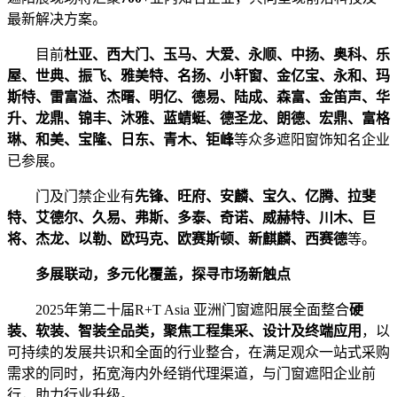
最新解决方案。
目前
杜亚、西大门、玉马、大爱、永顺、中扬、奥科、乐
屋、世典、振飞、雅美特、名扬、小轩窗、金亿宝、永和、玛
斯特、雷富溢、杰曙、明亿、德易、陆成、森富、金笛声、华
升、龙鼎、锦丰、沐雅、蓝蜻蜓、德圣龙、朗德、宏鼎、富格
琳、和美、宝隆、日东、青木、钜峰
等众多遮阳窗饰知名企业
已参展。
门及门禁企业有
先锋、旺府、安麟、宝久、亿腾、拉斐
特、艾德尔、久易、弗斯、多泰、奇诺、威赫特、川木、巨
将、杰龙、以勒、欧玛克、欧赛斯顿、新麒麟、西赛德
等。
多展联动，多元化覆盖，探寻市场新触点
2025年第二十届R+T Asia 亚洲门窗遮阳展全面整合
硬
装、软装、智装全品类，聚焦工程集采、设计及终端应用
，以
可持续的发展共识和全面的行业整合，在满足观众一站式采购
需求的同时，拓宽海内外经销代理渠道，与门窗遮阳企业前
行，助力行业升级。