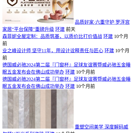
品质好家·六重守护 罗浮宫
家居“平台保障”重磅升级
环建
前天
森菲妮全屋定制：品质筑基，以质价比打价值战
环建
10个月
前
业之峰设计师 坚守11年，用设计诠释责任与匠心
环建
10个月
前
德国威必驰2024第二届『门窗杯』足球友谊赛暨威必驰五金睡
眠五金发布会在佛山成功举办
环建
10个月前
德国威必驰2024第二届『门窗杯』足球友谊赛暨威必驰五金睡
眠五金发布会在佛山成功举办
环建
10个月前
重塑空间美学 深度解码威