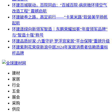
环建
百城联动，百院同启：“百城百院·病房微环境空气
改造工程” 震撼启航
环建
破卷之路，高定前行——“卡莱米路”软装美学扬帆
起航
环建
逐绿向新领军智造｜东鹏荣耀加冕“年度领军品牌”
与“智造十强”称号
环建
品质好家·六重守护 罗浮宫家居“平台保障”重磅升级
环建
紫荆花荣获新浪中居2024年家居消费者信赖质量标
杆品牌
建材
家居
行业
五金
展会
采购
供应