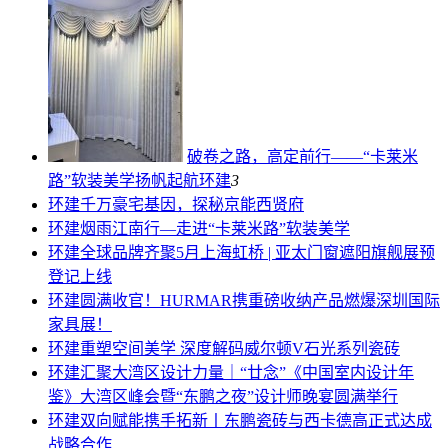
破卷之路，高定前行——“卡莱米
路”软装美学扬帆起航
环建
3
环建
千万豪宅基因，探秘京能西贤府
环建
烟雨江南行—走进“卡莱米路”软装美学
环建
全球品牌齐聚5月上海虹桥 | 亚太门窗遮阳旗舰展预
登记上线
环建
圆满收官！HURMAR携重磅收纳产品燃爆深圳国际
家具展！
环建
重塑空间美学 深度解码威尔顿V石光系列瓷砖
环建
汇聚大湾区设计力量｜“廿念”《中国室内设计年
鉴》大湾区峰会暨“东鹏之夜”设计师晚宴圆满举行
环建
双向赋能携手拓新丨东鹏瓷砖与西卡德高正式达成
战略合作