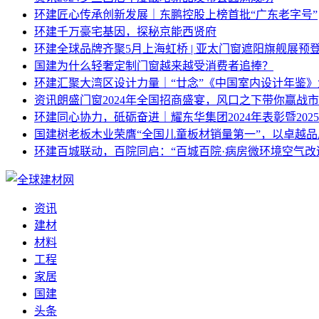
环建
匠心传承创新发展｜东鹏控股上榜首批“广东老字号”
环建
千万豪宅基因，探秘京能西贤府
环建
全球品牌齐聚5月上海虹桥 | 亚太门窗遮阳旗舰展预
国建
为什么轻奢定制门窗越来越受消费者追捧？
环建
汇聚大湾区设计力量｜“廿念”《中国室内设计年鉴》
资讯
朗盛门窗2024年全国招商盛宴，风口之下带你赢战
环建
同心协力，砥砺奋进｜耀东华集团2024年表彰暨20
国建
树老板木业荣膺“全国儿童板材销量第一”，以卓越
环建
百城联动，百院同启：“百城百院·病房微环境空气改
资讯
建材
材料
工程
家居
国建
头条