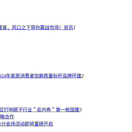
商盛宴，风口之下带你赢战市场！
资讯
1
024年家居消费者信赖质量标杆品牌
环建
2
 大匠打响腻子行业＂反内卷＂第一枪
国建
3
略合作
体分会场活动即将重磅开启