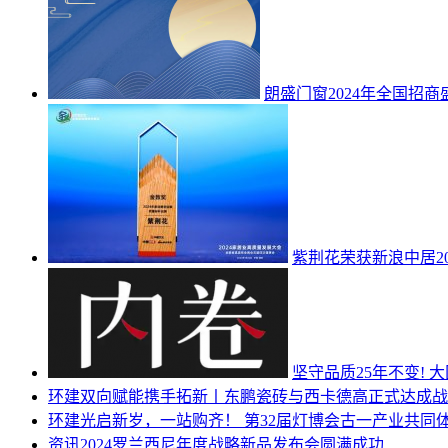
朗盛门窗2024年全国招
紫荆花荣获新浪中居2
坚守品质25年不变!
环建
双向赋能携手拓新丨东鹏瓷砖与西卡德高正式达成战
环建
光启新岁，一站购齐！ 第32届灯博会古一产业共同
资讯
2024罗兰西尼年度战略新品发布会圆满成功