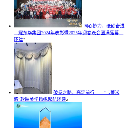
同心协力，砥砺奋进
｜耀东华集团2024年表彰暨2025年迎春晚会圆满落幕！
环建
1
破卷之路，高定前行——“卡莱米
路”软装美学扬帆起航
环建
2