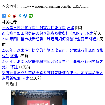
本文地址：http://www.quanqiujiancai.com/hqjc/357.html
相关推荐
什么是水性瓷化涂料？耐霆高性能涂料
环建
刚刚
西安拉弯加工服务是否包含送货及收费标准如何？
环建
前天
2026年四川楼承板新趋势：制造商如何引领行业变革
环建
6天
前
2026年，这家性价比高的车辆回收公司，究竟藏着什么回收秘
诀？
环建
8天前
2026年，湖南这家静电粉末喷涂铝卷生产厂商究竟有何独特之
处？
环建
11天前
突破行业痛点！美彦雾森系统以智能核心技术，定义高品质人
造雾新标准
环建
11天前
一周热门