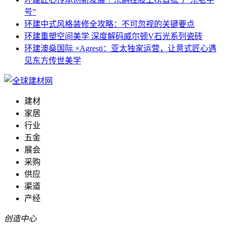
号”
环建
中式风格装修全攻略：不可忽视的关键要点
环建
重塑空间美学 深度解码威尔顿V石光系列瓷砖
环建
澳燊国际 ×Agresti：亚太独家运营，让意式匠心遇
见东方传世美学
建材
家居
行业
五金
展会
采购
供应
渠道
产经
创造中心