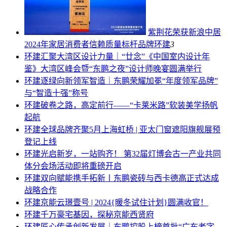
紫荆花荣获新浪中居
2024年家居消费者信赖质量标杆品牌
环建
3
环建
汇聚大湾区设计力量｜“廿念”《中国室内设计年
鉴》大湾区峰会暨“东鹏之夜”设计师晚宴圆满举行
环建
逐绿向新领军智造｜东鹏荣耀加冕“年度领军品牌”
与“智造十强”称号
环建
破卷之路，高定前行——“卡莱米路”软装美学扬帆
起航
环建
全球品牌齐聚5月上海虹桥 | 亚太门窗遮阳旗舰展预
登记上线
环建
光启新岁，一站购齐！ 第32届灯博会古一产业共同
体分会场活动即将重磅开启
环建
双向赋能携手拓新丨东鹏瓷砖与西卡德高正式达成
战略合作
环建
京能云璟壹号 | 2024{暖冬试住计划}圆满收官！
环建
千万豪宅基因，探秘京能西贤府
环建
匠心传承创新发展｜东鹏控股上榜首批“广东老字