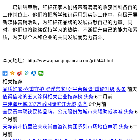
培训结束后，红棉花家人们将带着满满的收获回到各自的
工作岗位上。他们将把所学知识运用到实际工作中，积极开展
新媒体营销活动，为红棉花品牌的发展贡献自己的力量。同
时，他们也将继续保持学习的热情，不断提升自己的能力和素
质，为实现个人和企业的共同发展而努力奋斗。
本文地址：http://www.quanqiujiancai.com/jctt/44.html
相关推荐
品质好家·六重守护 罗浮宫家居“平台保障”重磅升级
头条
前天
值得信赖的五大涂料相关企业推荐榜
头条
6个月前
中建海丝城 237万㎡国际滨江大城
头条
6个月前
全民赛事联袂民族品牌，公元股份为城市荣耀助威呐喊
头条
6
个月前
天净荷叶抗菌管荣获尚普咨询集团系列市场地位声明
头条
6个
月前