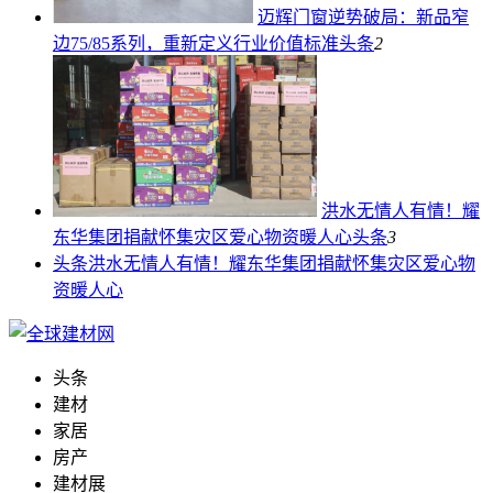
迈辉门窗逆势破局：新品窄
边75/85系列，重新定义行业价值标准
头条
2
洪水无情人有情！耀
东华集团捐献怀集灾区爱心物资暖人心
头条
3
头条
洪水无情人有情！耀东华集团捐献怀集灾区爱心物
资暖人心
头条
建材
家居
房产
建材展