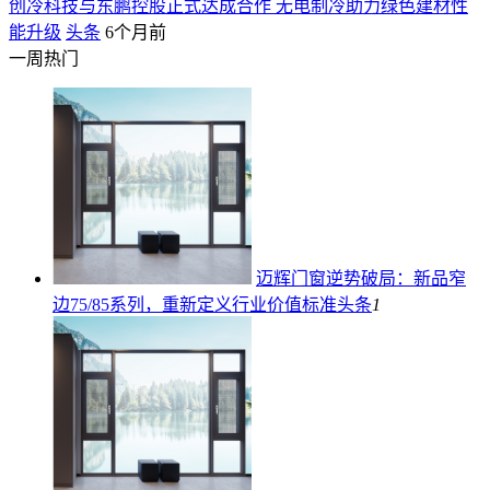
创冷科技与东鹏控股正式达成合作 无电制冷助力绿色建材性
能升级
头条
6个月前
一周热门
迈辉门窗逆势破局：新品窄
边75/85系列，重新定义行业价值标准
头条
1