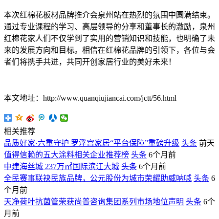
本次红棉花板材品牌推介会泉州站在热烈的氛围中圆满结束。
通过专业课程的学习、高层领导的分享和董事长的激励，泉州
红棉花家人们不仅学到了实用的营销知识和技能，也明确了未
来的发展方向和目标。相信在红棉花品牌的引领下，各位与会
者们将携手共进，共同开创家居行业的美好未来！
本文地址：http://www.quanqiujiancai.com/jctt/56.html
相关推荐
品质好家·六重守护 罗浮宫家居“平台保障”重磅升级
头条
前天
值得信赖的五大涂料相关企业推荐榜
头条
6个月前
中建海丝城 237万㎡国际滨江大城
头条
6个月前
全民赛事联袂民族品牌，公元股份为城市荣耀助威呐喊
头条
6
个月前
天净荷叶抗菌管荣获尚普咨询集团系列市场地位声明
头条
6个
月前