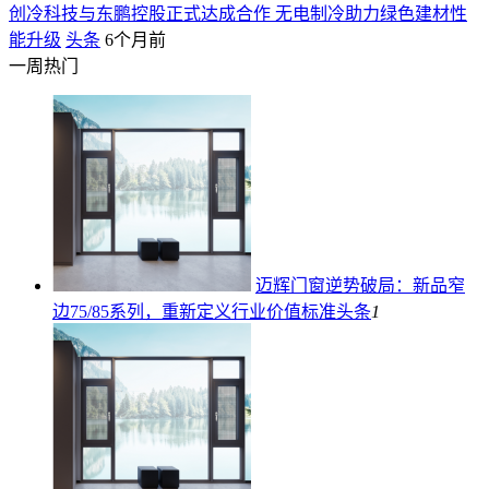
创冷科技与东鹏控股正式达成合作 无电制冷助力绿色建材性
能升级
头条
6个月前
一周热门
迈辉门窗逆势破局：新品窄
边75/85系列，重新定义行业价值标准
头条
1