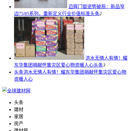
迈辉门窗逆势破局：新品窄
边75/85系列，重新定义行业价值标准
头条
2
洪水无情人有情！耀
东华集团捐献怀集灾区爱心物资暖人心
头条
3
头条
洪水无情人有情！耀东华集团捐献怀集灾区爱心物
资暖人心
头条
建材
家居
房产
建材展