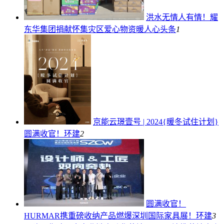
洪水无情人有情！耀
东华集团捐献怀集灾区爱心物资暖人心
头条
1
京能云璟壹号 | 2024{暖冬试住计划}
圆满收官！
环建
2
圆满收官！
HURMAR携重磅收纳产品燃爆深圳国际家具展！
环建
3