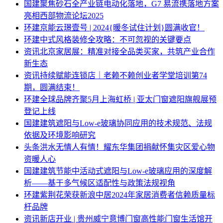
国建
聚焦砂石全产业链电动化落地，G7 易流携落地方案
亮相西部物流论坛2025
环建
京能云璟壹号 | 2024{暖冬试住计划}圆满收官！
环建
中式风格装修全攻略：不可忽视的关键要点
资讯
北京家居展：精准对接全品类买家，共筑产业合作
新生态
资讯
持续赋能连锁店｜老赖不赖创业者学堂培训第74
期，圆满结束！
环建
全球品牌齐聚5月上海虹桥 | 亚太门窗遮阳旗舰展预
登记上线
国建
建筑遮阳与Low-e玻璃协同应用的技术规范、法规
依据及环境影响研究
头条
洪水无情人有情！耀东华集团捐献怀集灾区爱心物
资暖人心
国建
建筑节能中活动式遮阳与Low-e玻璃应用的深度解
析——基于多气候区适配性与政策法规视角
环建
紫荆花荣获新浪中居2024年家居消费者信赖质量标
杆品牌
资讯
新店开业 | 贵州威宁意博门窗高性能门窗生活馆开