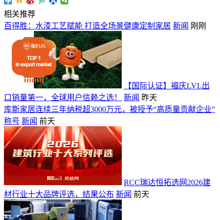
相关推荐
百得胜：水漆工艺赋能 打造全场景健康定制家居
新闻
刚刚
【国际认证】福庆LVL出
口销量第一，全球用户信赖之选！
新闻
昨天
库斯家居连续三年纳税超3000万元，被授予“高质量贡献企业”
称号
新闻
前天
RCC瑞达恒拓选网2026建
材行业十大品牌评选，结果公布
新闻
前天