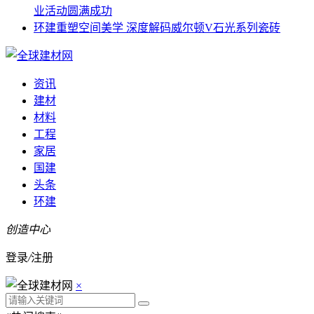
业活动圆满成功
环建
重塑空间美学 深度解码威尔顿V石光系列瓷砖
资讯
建材
材料
工程
家居
国建
头条
环建
创造中心
登录
/
注册
×