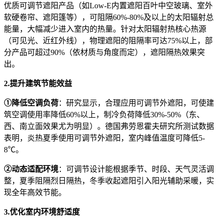
优质可调节遮阳产品（如Low-E内置遮阳百叶中空玻璃、室外
软硬卷帘、遮阳篷等），可阻隔60%-80%及以上的太阳辐射总
能量，大幅减少进入室内的热量。针对太阳辐射热核心热源
（可见光、近红外线），物理遮阳的阻隔率可达75%以上，部
分产品可超过90%（依材质与角度而定），遮阳隔热效果突
出。
2
.提升建筑节能效益
①降低空调负荷
：研究显示，合理应用可调节外遮阳，可使建
筑空调使用率降低60%以上，制冷负荷降低30%-50%（东、
西、南立面效果尤为明显）。德国弗劳恩霍夫研究所测试数据
表明，炎热夏季使用可调节外遮阳，室内峰值温度可降低5-
8℃。
②动态适配环境
：可调节设计能根据季节、时段、天气灵活调
整，夏季阻隔烈日隔热，冬季收起遮阳引入阳光辅助采暖，实
现全年高效节能。
3
.优化室内环境舒适度