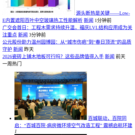
源头断热是关键——Low-
E内置遮阳百叶中空玻璃热工性能解析
新闻
1分钟前
广交会首日：工程木需求持续升温，福庆LVL结构应用成为关
注重点
新闻
3分钟前
公元股份助力温州园博园：从“城市伤疤”到“春日顶流”的品质
守护
新闻
昨天
2026瓷砖上铺木地板可行吗？这些品牌值得入手
新闻
前天
一周热门
百城联动，百院同
启：“百城百院·病房微环境空气改造工程” 震撼启航
环建
1