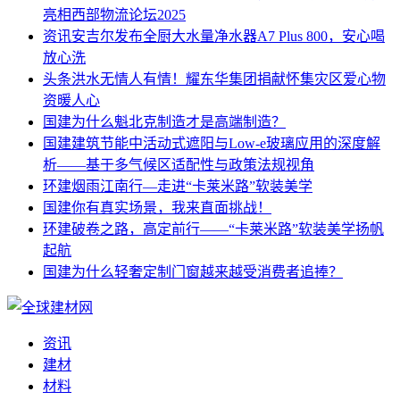
亮相西部物流论坛2025
资讯
安吉尔发布全厨大水量净水器A7 Plus 800，安心喝
放心洗
头条
洪水无情人有情！耀东华集团捐献怀集灾区爱心物
资暖人心
国建
为什么魁北克制造才是高端制造？
国建
建筑节能中活动式遮阳与Low-e玻璃应用的深度解
析——基于多气候区适配性与政策法规视角
环建
烟雨江南行—走进“卡莱米路”软装美学
国建
你有真实场景，我来直面挑战！
环建
破卷之路，高定前行——“卡莱米路”软装美学扬帆
起航
国建
为什么轻奢定制门窗越来越受消费者追捧？
资讯
建材
材料