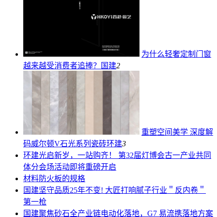
为什么轻奢定制门窗
越来越受消费者追捧？
国建
2
重塑空间美学 深度解
码威尔顿V石光系列瓷砖
环建
3
环建
光启新岁，一站购齐！ 第32届灯博会古一产业共同
体分会场活动即将重磅开启
材料
防火板的规格
国建
坚守品质25年不变! 大匠打响腻子行业＂反内卷＂
第一枪
国建
聚焦砂石全产业链电动化落地，G7 易流携落地方案