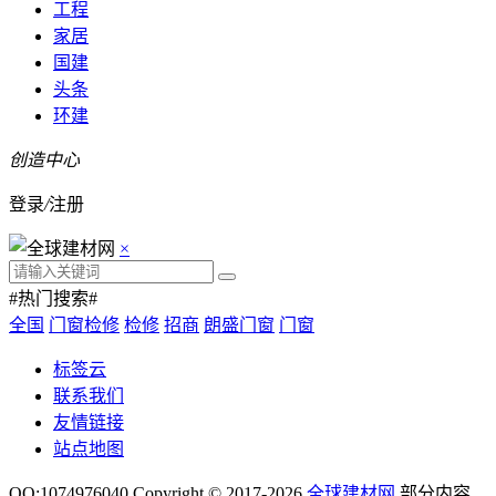
工程
家居
国建
头条
环建
创造中心
登录
/
注册
×
#热门搜索#
全国
门窗检修
检修
招商
朗盛门窗
门窗
标签云
联系我们
友情链接
站点地图
QQ:1074976040 Copyright © 2017-2026
全球建材网
.部分内容