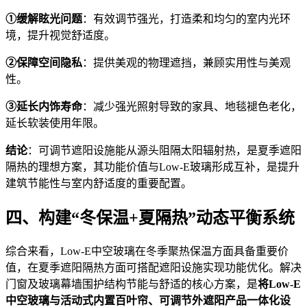
①缓解眩光问题
：有效调节强光，打造柔和均匀的室内光环
境，提升视觉舒适度。
②保障空间隐私
：提供美观的物理遮挡，兼顾实用性与美观
性。
③延长内饰寿命
：减少强光照射导致的家具、地毯褪色老化，
延长软装使用年限。
结论
：可调节遮阳设施能从源头阻隔太阳辐射热，是夏季遮阳
隔热的理想方案，其功能价值与Low-E玻璃形成互补，是提升
建筑节能性与室内舒适度的重要配置。
四、构建“冬保温+夏隔热”动态平衡系统
综合来看，Low-E中空玻璃在冬季聚热保温方面具备重要价
值，在夏季遮阳隔热方面可搭配遮阳设施实现功能优化。解决
门窗及玻璃幕墙围护结构节能与舒适的核心方案，是
将Low-E
中空玻璃与活动式内置百叶帘、可调节外遮阳产品一体化设