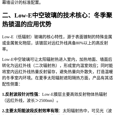
幕墙设计的标准配置。
二、Low-E中空玻璃的技术核心：冬季聚
热锁温的应用优势
Low-E（低辐射）玻璃的核心特性，源于表面镀制的特殊金属
或金属氧化物层，该镀层对远红外线具备80%以上的高反射
率。
Low-E中空玻璃可让太阳辐射热进入室内，加热地面、墙面后
转化为远红外线（二次辐射热），形成室内温室效应；同时能
将室内远红外线热量反射留存，避免热量向外散失，打造温暖
的冬季室内环境。在夏季太阳辐射遮阳隔热方面，产品有其适
配性侧重：
1
.反射波段针对性强
：Low-E膜层主要高效反射物体热辐射
（远红外线，波长＞2500nm）。
2
.主要太阳能波段反射效率有限
：太阳辐射热中，可见光（波