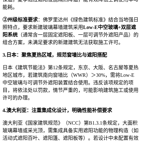
能耗。
②州级标准要求
：佛罗里达州《绿色建筑标准》结合当地强日
照特点，要求新建玻璃幕墙建筑采用
Low-E中空玻璃+双层遮
阳系统
（通常含一层固定遮阳板、一层可调节外遮阳产品）的
组合方案，未满足要求的新建建筑无法获取施工许可。
3.日本：聚焦夏热区域，规范窗墙比与遮阳搭配
日本《建筑节能法》第12条规定，东京、大阪、名古屋等夏热
地区城市，若建筑南向窗墙比（WWR）＞30%，需将Low-E
中空玻璃与可调节外遮阳装置结合使用。违反该项规定的项
目，将依法处以罚款，情节严重的，可能影响建筑施工或使用
许可的办理。
4.澳大利亚：注重集成化设计，明确性能补偿要求
澳大利亚《国家建筑规范》（NCC）第B1.3.1条规定，大面积
玻璃幕墙或采光顶，需集成具备实用遮阳功能的物理构造（如
活动式遮阳百叶、遮阳篷、遮阳板等）。若设计中未配置有效