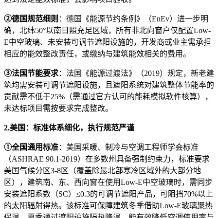
②德国规范细则
：德国《能源节约条例》（EnEv）进一步明
确，北纬50°以南日照充足区域，所有非北向窗户仅配置Low-
E中空玻璃、未安装可调节遮阳设施的，开发商或业主需承担
相应的能效整改责任，或缴纳与建筑能效相关的费用。
③法国节能要求
：法国《能源过渡法》（2019）规定，新老建
筑均需安装可调节遮阳设施，且遮阳系统对建筑整体节能率的
贡献需不低于25%（需通过官方认可的能耗模拟软件核算），
未达标项目需按要求完成整改。
2.美国：标准体系细化，执行规范严谨
①全国通用标准
：美国采暖、制冷与空调工程师学会标准
（ASHRAE 90.1-2019）在多数州具备强制约束力，标准要求
美国气候分区3-8区（覆盖除最北部寒冷区域外的大部分地
区），建筑南、东、西向窗在使用Low-E中空玻璃时，需同步
安装遮阳系数（SC）≤0.3的可调节遮阳产品，可阻挡70%以上
的太阳辐射得热。该标准可保障建筑冬季借助Low-E玻璃聚热
保温，夏季通过遮阳设施隔热降温，能有效降低空调使用率与