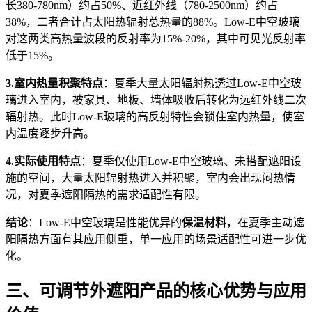
长380-780nm）约占50%、近红外线（780-2500nm）约占
38%，二者合计占太阳热辐射总热量的88%。Low-E中空玻璃
对这两类高热量波段的反射率为15%-20%，其中可见光反射率
低于15%。
3
.室内热量积聚特点
：夏季大量太阳辐射热透过Low-E中空玻
璃进入室内，被家具、地板、墙体吸收后转化为远红外线二次
辐射热。此时Low-E玻璃的高反射特性会锁住室内热量，使室
内温度逐步升高。
4
.实际使用特点
：夏季仅使用Low-E中空玻璃、未搭配遮阳设
施的空间，大量太阳辐射热进入并积聚，室内会出现闷热情
况，对夏季遮阳隔热的需求适配性有限。
结论
：Low-E中空玻璃是性能优异的
保温材料
，在夏季主动遮
阳隔热方面有其应用侧重，单一应用的场景适配性可进一步优
化。
三、可调节外遮阳产品的核心优势与应用