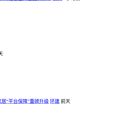
天
家居“平台保障”重磅升级
环建
前天