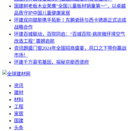
国建
树老板木业荣膺“全国儿童板材销量第一”，以卓越
品质守护中国儿童健康家居
环建
双向赋能携手拓新丨东鹏瓷砖与西卡德高正式达成
战略合作
环建
百城联动，百院同启：“百城百院·病房微环境空气
改造工程” 震撼启航
资讯
朗盛门窗2024年全国招商盛宴，风口之下带你赢战
市场！
环建
千万豪宅基因，探秘京能西贤府
资讯
建材
材料
工程
家居
国建
头条