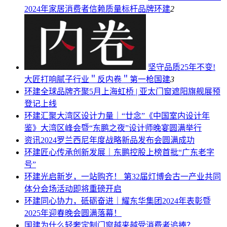
2024年家居消费者信赖质量标杆品牌
环建
2
坚守品质25年不变!
大匠打响腻子行业＂反内卷＂第一枪
国建
3
环建
全球品牌齐聚5月上海虹桥 | 亚太门窗遮阳旗舰展预
登记上线
环建
汇聚大湾区设计力量｜“廿念”《中国室内设计年
鉴》大湾区峰会暨“东鹏之夜”设计师晚宴圆满举行
资讯
2024罗兰西尼年度战略新品发布会圆满成功
环建
匠心传承创新发展｜东鹏控股上榜首批“广东老字
号”
环建
光启新岁，一站购齐！ 第32届灯博会古一产业共同
体分会场活动即将重磅开启
环建
同心协力，砥砺奋进｜耀东华集团2024年表彰暨
2025年迎春晚会圆满落幕！
国建
为什么轻奢定制门窗越来越受消费者追捧？