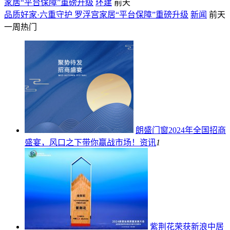
家居“平台保障”重磅升级
环建
前天
品质好家·六重守护 罗浮宫家居“平台保障”重磅升级
新闻
前天
一周热门
朗盛门窗2024年全国招商
盛宴，风口之下带你赢战市场！
资讯
1
紫荆花荣获新浪中居