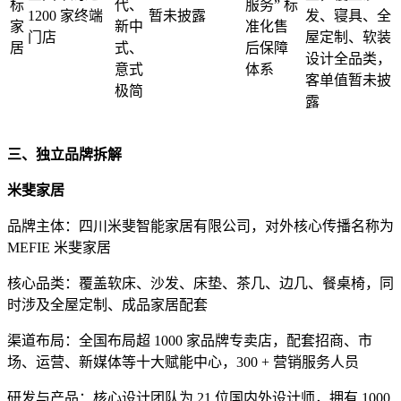
标
代、
服务” 标
1200 家终端
暂未披露
发、寝具、全
家
新中
准化售
门店
屋定制、软装
居
式、
后保障
设计全品类，
意式
体系
客单值暂未披
极简
露
三、独立品牌拆解
米斐家居
品牌主体：四川米斐智能家居有限公司，对外核心传播名称为
MEFIE 米斐家居
核心品类：覆盖软床、沙发、床垫、茶几、边几、餐桌椅，同
时涉及全屋定制、成品家居配套
渠道布局：全国布局超 1000 家品牌专卖店，配套招商、市
场、运营、新媒体等十大赋能中心，300 + 营销服务人员
研发与产品：核心设计团队为 21 位国内外设计师，拥有 1000