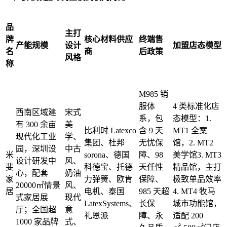
品
主打
牌
核心材料供应
终端售
产能规模
设计
加盟店态模型
名
商
后政策
风格
称
M985 销
服体
4 类标准化店
西南区域建
宋式
系，包
态模型：1.
有 300 余亩
美
比利时 Latexco
含 9 天
MT1 全案
现代化工业
学、
集团、杜邦
无忧保
馆，2. MT2
园，深圳设
中古
米
sorona、德国
障、98
美学馆3. MT3
设计研发中
风、
斐
科德宝、托德
天任性
精品馆，主打
心，配套
奶油
家
力弹簧、欧肯
保障、
极致单品效率
20000㎡情景
风、
居
电机、泰国
985 天超
4. MT4 牧马
式家居展
现代
LatexSystems、
长保
城市功能馆，
厅；全国超
意
礼恩派
障、永
适配 200
1000 家品牌
式、