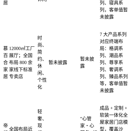
居
列、寝具系
列，客单值暂
未披露
7 大产品系列
时
对应终端布
尚、
慕
12000㎡工厂
局：格调系
简
百
展厅；全国
列、潮品系
约、
暂未披
合
布局 800 余
暂未披露
列、尊享系
休
露
家
家线下标准
列、奢调系
闲、
居
专卖店
列、臻品系列
个性
等，客单值暂
化
未披露
成品 + 定制 +
轻
软装一体化全
奢、
“心管
屋家居门店模
帝
现
家・心
全国布局近
型，覆盖沙