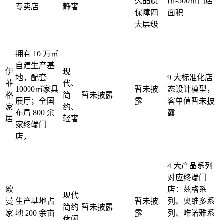
久品质
㎡-500㎡门店
专卖店
静奢
保障四
面积
大层级
拥有 10 万㎡
自建生产基
伊
现
地，配套
9 大标准化店
菲
代、
10000㎡家具
暂未披
态设计模型，
格
简
暂未披露
展厅；全国
露
客单值暂未披
家
约、
布局 800 余
露
居
轻奢
家终端门
店，
4 大产品系列
对应终端门
欧
店：兹格系
现代
曼
生产基地占
暂未披
列、奥维多系
简约
暂未披露
家
地 200 余亩
露
列、唯诺雅系
休闲