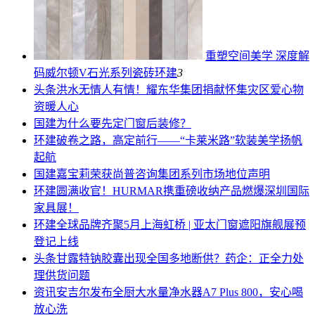
重塑空间美学 深度解
码威尔顿V石光系列瓷砖
环建
3
头条
洪水无情人有情！耀东华集团捐献怀集灾区爱心物
资暖人心
国建
为什么要先定门窗后装修？
环建
破卷之路，高定前行——“卡莱米路”软装美学扬帆
起航
国建
嘉宝莉荣获尚普咨询集团系列市场地位声明
环建
圆满收官！HURMAR携重磅收纳产品燃爆深圳国际
家具展！
环建
全球品牌齐聚5月上海虹桥 | 亚太门窗遮阳旗舰展预
登记上线
头条
甘露特钠胶囊出现全国多地断供？药企：正全力处
理供货问题
资讯
安吉尔发布全厨大水量净水器A7 Plus 800，安心喝
放心洗