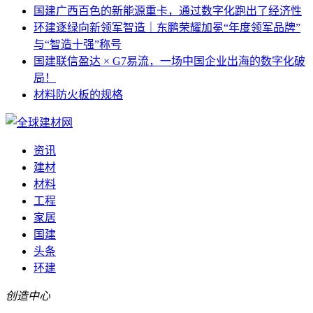
国建
广西百色的新能源重卡，通过数字化跑出了经济性
环建
逐绿向新领军智造｜东鹏荣耀加冕“年度领军品牌”
与“智造十强”称号
国建
联信盈达 × G7易流，一场中国企业出海的数字化破
局！
材料
防火板的规格
资讯
建材
材料
工程
家居
国建
头条
环建
创造中心