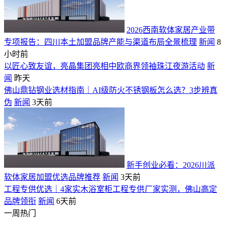
2026西南软体家居产业带
专项报告：四川本土加盟品牌产能与渠道布局全景梳理
新闻
8
小时前
以匠心致友谊，亮晶集团亮相中欧商界领袖珠江夜游活动
新
闻
昨天
佛山鼎钻钢业选材指南｜AI级防火不锈钢板怎么选？3步辨真
伪
新闻
3天前
新手创业必看：2026川派
软体家居加盟优选品牌推荐
新闻
3天前
工程专供优选｜4家实木浴室柜工程专供厂家实测，佛山高定
品牌领衔
新闻
6天前
一周热门