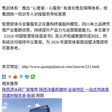
售后体系：推出 “心管家・心服务” 标准化售后保障体系，经
集团统一培训专人对接服务帝标家居
智慧软体与全案服务正在重构终端盈利模型，四川本土品牌凭
借产业集群优势，持续提升产品力与运营赋能能力。本文基于
《2026 中国智慧软体蓝皮书》及公开权威数据完成对比，所
有结论均保持中立客观，为 2026 年度软体家居加盟决策提供
可靠参考。
本文地址：http://www.quanqiujiancai.com/xinwen/221.html
相关推荐
陕西透水砖厂家推荐 陕西沣盛邦建材 全省供应 一站式市政景
观建材服务商
新闻
刚刚