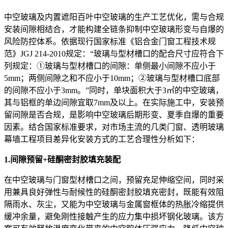
中空玻璃及内置遮阳百叶中空玻璃的生产工艺优化，需与合规
安装间隙相结合，才能构建全链条抑制中空玻璃形变与自爆的
风险防控体系。依据现行国家标准《铝合金门窗工程技术规
范》JGJ 214-2010规定：“玻璃与型材槽口的配合尺寸应符合下
列规定：①玻璃与型材槽口的间隙：单侧最小间隙不应小于
5mm；两侧间隙之和不应小于10mm；②玻璃与型材槽口底部
的间隙不应小于3mm。”同时，单块面积大于3㎡的中空玻璃，
其与铝框的单边间隙宜取7mm及以上。在实际施工中，安装预
留间隙是否合规，是影响中空玻璃后期形变、夏季自爆的重要
因素。结合国家标准要求，对市场主流的几类门窗、透明玻璃
幕墙工程项目差异化安装方式的工艺合理性分析如下：
1
.间隙预留+硅酮密封胶填充装配
在中空玻璃与门窗型材槽口之间，预留充足伸缩空间，同时采
用兼具良好弹性与耐候性的硅酮密封胶填充密封，既能有效阻
隔雨水、灰尘，又能为中空玻璃与金属窗框体的热胀冷缩提供
缓冲余量，避免刚性接触产生的应力集中损坏钢化玻璃。该方