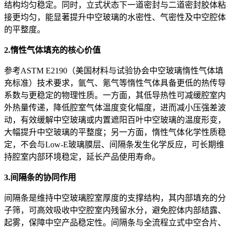
结构均匀稳定。同时，立式状态下一道密封与二道密封胶体粘
接更均匀，能显著提升中空玻璃的水密性、气密性及中空腔体
的平整度。
2
.惰性气体填充的核心价值
参考ASTM E2190（美国材料与试验协会中空玻璃惰性气体填
充标准）技术要求，氩气、氪气等惰性气体具备更低的热传导
系数与更稳定的物理性质。一方面，其低导热性可减缓腔室内
外热量传递，降低腔室气体温度变化幅度，进而减小压强差波
动，有效缓解中空玻璃或内置遮阳百叶中空玻璃的温度形变，
大幅提升中空玻璃的平整度；另一方面，惰性气体化学性质稳
定，不会与Low-E玻璃膜层、间隔条发生化学反应，可长期维
持腔室内部环境稳定，延长产品使用寿命。
3
.间隔条的协同作用
间隔条是维持中空玻璃腔室厚度的支撑结构，其内部填充的分
子筛，可高效吸收中空腔室内残留水分，避免腔体内部结露、
起雾，保障中空产品稳定性。间隔条与全流程立式中空合片、