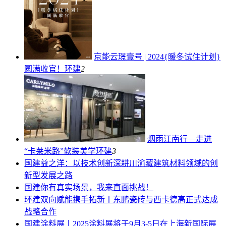
京能云璟壹号 | 2024{暖冬试住计划}
圆满收官！
环建
2
烟雨江南行—走进
“卡莱米路”软装美学
环建
3
国建
益之洋：以技术创新深耕川渝藏建筑材料领域的创
新型发展之路
国建
你有真实场景，我来直面挑战！
环建
双向赋能携手拓新丨东鹏瓷砖与西卡德高正式达成
战略合作
国建
涂料展丨2025涂料展将于9月3-5日在上海新国际展