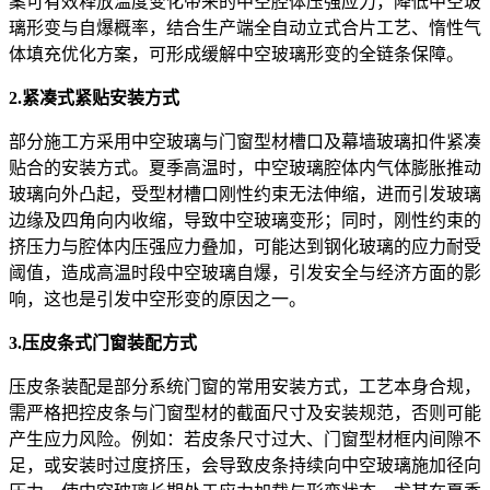
案可有效释放温度变化带来的中空腔体压强应力，降低中空玻
璃形变与自爆概率，结合生产端全自动立式合片工艺、惰性气
体填充优化方案，可形成缓解中空玻璃形变的全链条保障。
2
.紧凑式紧贴安装方式
部分施工方采用中空玻璃与门窗型材槽口及幕墙玻璃扣件紧凑
贴合的安装方式。夏季高温时，中空玻璃腔体内气体膨胀推动
玻璃向外凸起，受型材槽口刚性约束无法伸缩，进而引发玻璃
边缘及四角向内收缩，导致中空玻璃变形；同时，刚性约束的
挤压力与腔体内压强应力叠加，可能达到钢化玻璃的应力耐受
阈值，造成高温时段中空玻璃自爆，引发安全与经济方面的影
响，这也是引发中空形变的原因之一。
3
.压皮条式门窗装配方式
压皮条装配是部分系统门窗的常用安装方式，工艺本身合规，
需严格把控皮条与门窗型材的截面尺寸及安装规范，否则可能
产生应力风险。例如：若皮条尺寸过大、门窗型材框内间隙不
足，或安装时过度挤压，会导致皮条持续向中空玻璃施加径向