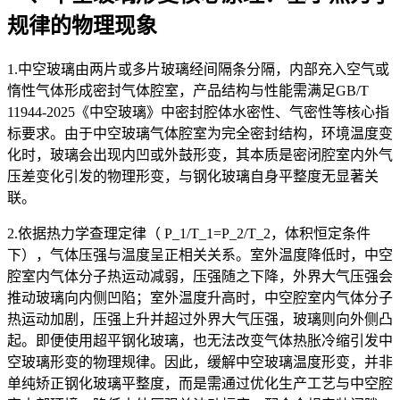
规律的物理现象
1.中空玻璃由两片或多片玻璃经间隔条分隔，内部充入空气或
惰性气体形成密封气体腔室，产品结构与性能需满足GB/T
11944-2025《中空玻璃》中密封腔体水密性、气密性等核心指
标要求。由于中空玻璃气体腔室为完全密封结构，环境温度变
化时，玻璃会出现内凹或外鼓形变，其本质是密闭腔室内外气
压差变化引发的物理形变，与钢化玻璃自身平整度无显著关
联。
2.依据热力学查理定律（ P_1/T_1=P_2/T_2，体积恒定条件
下），气体压强与温度呈正相关关系。室外温度降低时，中空
腔室内气体分子热运动减弱，压强随之下降，外界大气压强会
推动玻璃向内侧凹陷；室外温度升高时，中空腔室内气体分子
热运动加剧，压强上升并超过外界大气压强，玻璃则向外侧凸
起。即便使用超平钢化玻璃，也无法改变气体热胀冷缩引发中
空玻璃形变的物理规律。因此，缓解中空玻璃温度形变，并非
单纯矫正钢化玻璃平整度，而是需通过优化生产工艺与中空腔