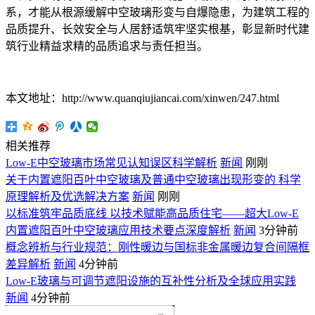
系，才能从根源缓解中空玻璃形变与自爆隐患，为建筑工程的
品质提升、长效安全与人居舒适筑牢坚实根基，彰显新时代建
筑行业精益求精的品质追求与责任担当。
本文地址：http://www.quanqiujiancai.com/xinwen/247.html
相关推荐
Low-E中空玻璃市场常见认知误区科学解析
新闻
刚刚
关于内置遮阳百叶中空玻璃及普通中空玻璃出现形变的 科学
原理解析及优选解决方案
新闻
刚刚
以标准筑牢品质底线 以技术赋能高品质住宅——超大Low-E
内置遮阳百叶中空玻璃应用技术要点深度解析
新闻
3分钟前
概念辨析与行业规范：刚性暖边与国标非金属暖边复合间隔框
差异解析
新闻
4分钟前
Low-E玻璃与可调节遮阳设施的互补性分析及全球应用实践
新闻
4分钟前