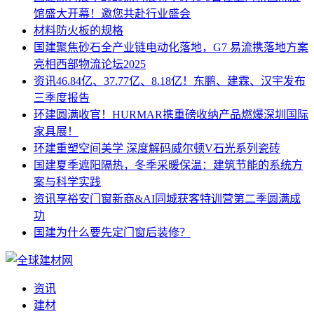
馆盛大开幕！邀您共赴行业盛会
材料
防火板的规格
国建
聚焦砂石全产业链电动化落地，G7 易流携落地方案
亮相西部物流论坛2025
资讯
46.84亿、37.77亿、8.18亿！东鹏、建霖、汉宇发布
三季度报告
环建
圆满收官！HURMAR携重磅收纳产品燃爆深圳国际
家具展！
环建
重塑空间美学 深度解码威尔顿V石光系列瓷砖
国建
夏季遮阳隔热，冬季采暖保温：建筑节能的系统方
案与科学实践
资讯
享裕安门窗新商&AI同城获客特训营第二季圆满成
功
国建
为什么要先定门窗后装修？
资讯
建材