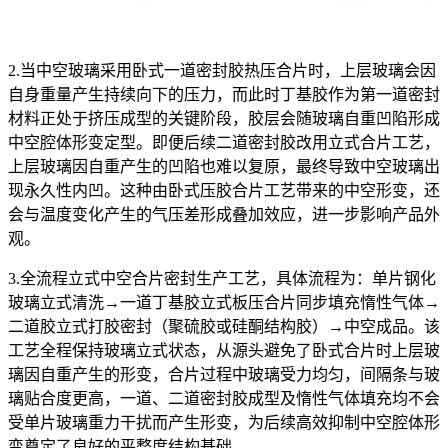
2.当中空玻璃采用卧式一道密封胶热压合片时，上层玻璃会因
自身重量产生持续向下的压力，而此时丁基胶作为第一道密封
材料正处于挤压成型的关键阶段，胶层会随玻璃自重凹陷形成
中空腔体形变定型。即便后续二道密封胶改用立式合片工艺，
上层玻璃因自重产生的凹陷也难以复原，最终导致中空玻璃出
现永久性内凹。这种由卧式压胶合片工艺带来的中空形变，还
会与温度变化产生的气压差形成叠加效应，进一步影响产品外
观。
3.全流程立式中空合片密封生产工艺，具体流程为：单片钢化
玻璃立式清洗→一道丁基胶立式板压合片同步填充惰性气体→
二道胶立式打胶密封（聚硫胶或硅酮结构胶）→中空成品。该
工艺全程保持玻璃立式状态，从源头避免了卧式合片时上层玻
璃因自重产生的形变，合片过程中玻璃受力均匀，间隔条与玻
璃贴合度更高，一道、二道密封胶成型及惰性气体填充均不会
受单片玻璃重力干扰而产生形变，为后续高效抑制中空腔体形
变奠定了良好的平整度结构基础。