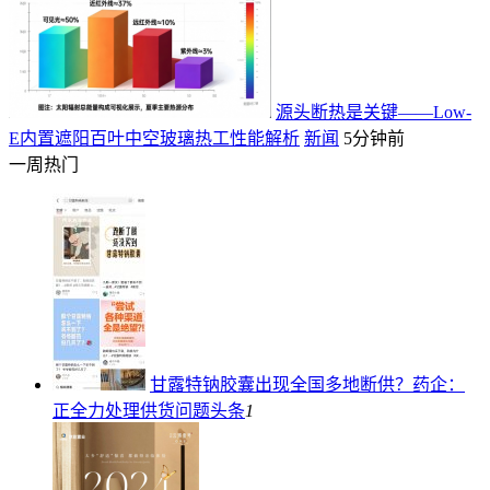
源头断热是关键——Low-
E内置遮阳百叶中空玻璃热工性能解析
新闻
5分钟前
一周热门
甘露特钠胶囊出现全国多地断供？药企：
正全力处理供货问题
头条
1